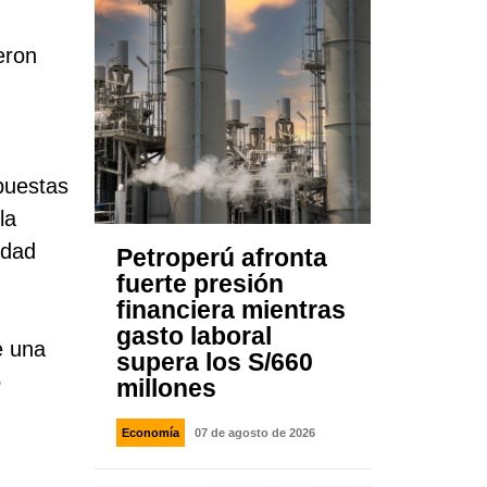
eron
puestas
la
idad
Petroperú afronta
fuerte presión
financiera mientras
gasto laboral
e una
supera los S/660
o
millones
Economía
07 de agosto de 2026