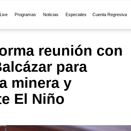
Live
Programas
Noticias
Especiales
Cuenta Regresiva
orma reunión con
Balcázar para
a minera y
e El Niño