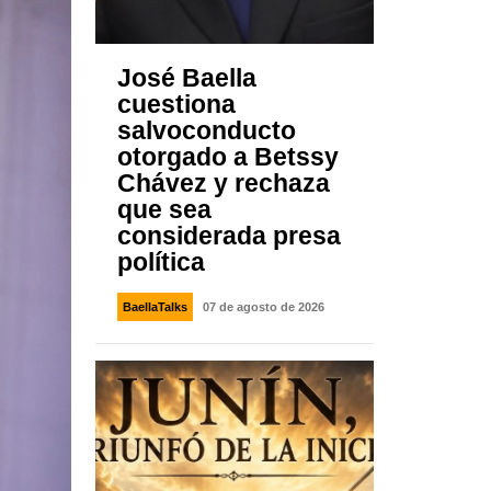
José Baella
cuestiona
salvoconducto
otorgado a Betssy
Chávez y rechaza
que sea
considerada presa
política
BaellaTalks
07 de agosto de 2026