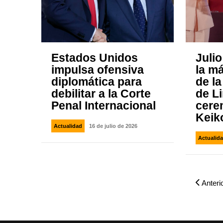
Estados Unidos
Julio
impulsa ofensiva
la m
diplomática para
de l
debilitar a la Corte
de L
Penal Internacional
cere
Keik
Actualidad
16 de julio de 2026
Actualid
Anteri