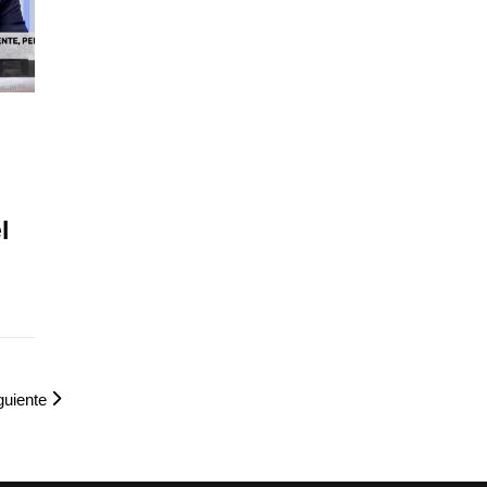
l
guiente