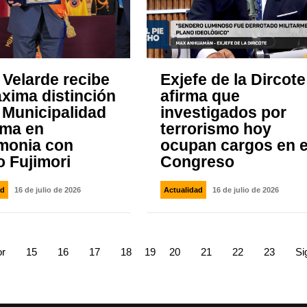
 Velarde recibe
Exjefe de la Dircote
áxima distinción
afirma que
a Municipalidad
investigados por
ima en
terrorismo hoy
monia con
ocupan cargos en e
o Fujimori
Congreso
ad
16 de julio de 2026
Actualidad
16 de julio de 2026
or
15
16
17
18
19
20
21
22
23
Si