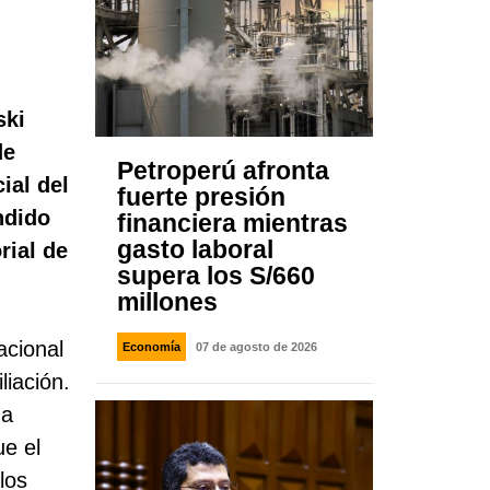
ski
de
Petroperú afronta
ial del
fuerte presión
ndido
financiera mientras
gasto laboral
rial de
supera los S/660
millones
acional
Economía
07 de agosto de 2026
liación.
 a
ue el
los