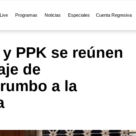
Live
Programas
Noticias
Especiales
Cuenta Regresiva
i y PPK se reúnen
aje de
 rumbo a la
a