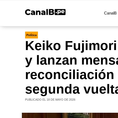
CanalB 
Política
Keiko Fujimor
y lanzan mens
reconciliación
segunda vuelt
PUBLICADO EL 18 DE MAYO DE 2026