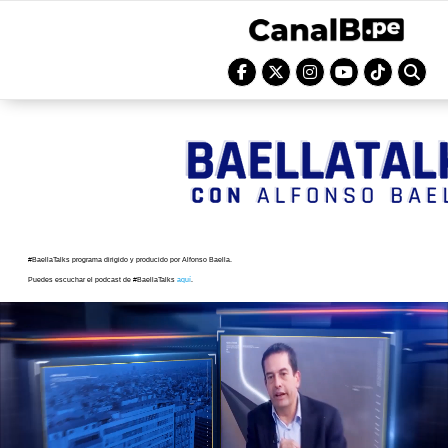
#BaellaTalks programa dirigido y producido por Alfonso Baella.
Puedes escuchar el podcast de #BaellaTalks
aquí
.