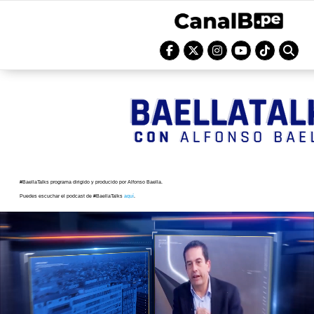
#BaellaTalks programa dirigido y producido por Alfonso Baella.
Puedes escuchar el podcast de #BaellaTalks
aquí
.