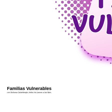
Familias Vulnerables
con Giuliana Calambrogio, todos los jueves a las 8pm.