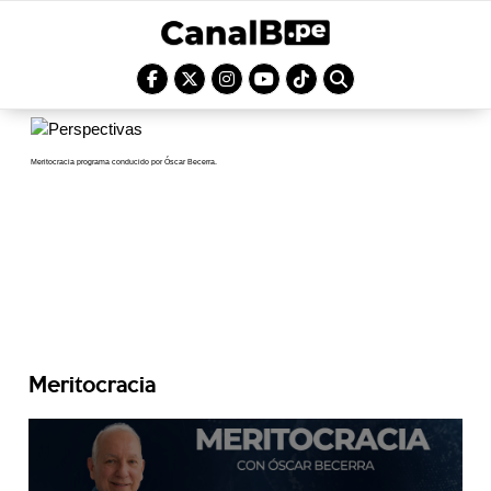
Meritocracia programa conducido por Óscar Becerra.
Meritocracia