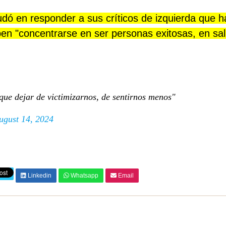
udó en responder a sus críticos de izquierda que 
en "concentrarse en ser personas exitosas, en sal
que dejar de victimizarnos, de sentirnos menos"
ugust 14, 2024
Linkedin
Whatsapp
Email