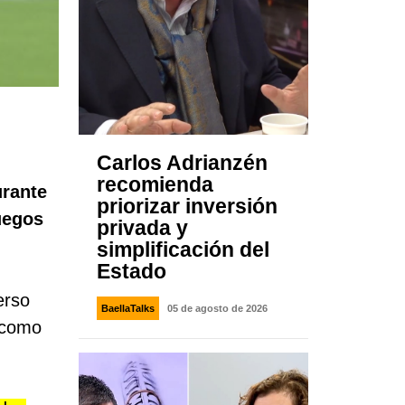
Carlos Adrianzén
recomienda
urante
priorizar inversión
uegos
privada y
simplificación del
Estado
erso
BaellaTalks
05 de agosto de 2026
í como