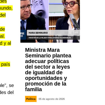
des
mundo,
del
a
 de
al.
d y al
Ministra Mara
Seminario plantea
adecuar políticas
 país
del sector a leyes
de igualdad de
oportunidades y
promoción de la
le", se
familia
des del
Política
05 de agosto de 2026