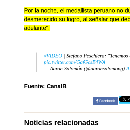
Por la noche, el medallista peruano no d
desmerecido su logro, al señalar que deb
adelante".
#VIDEO
| Stefano Peschiera: "Tenemos 
pic.twitter.com/GafGcsE4WA
— Aaron Salomón (@aaronsalomong)
A
Fuente: CanalB
Facebook
Noticias relacionadas