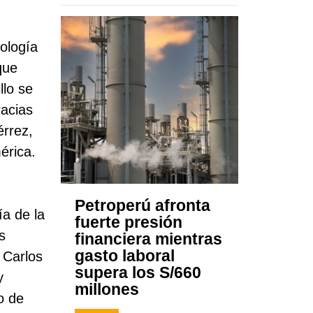
iología
que
llo se
racias
érrez,
érica.
Petroperú afronta
ía de la
fuerte presión
s
financiera mientras
gasto laboral
, Carlos
supera los S/660
y
millones
o de