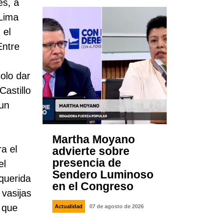
es, a
Lima
 el
Entre
colo dar
Castillo
 un
Martha Moyano
a el
advierte sobre
presencia de
el
Sendero Luminoso
 querida
en el Congreso
 vasijas
 que
Actualidad
07 de agosto de 2026