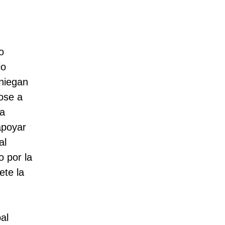
o
lo
 niegan
dose a
ia
apoyar
al
o por la
ete la
al