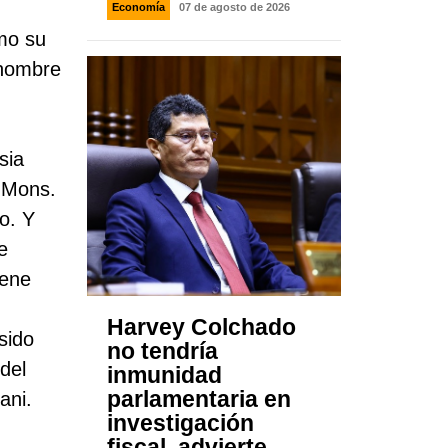
Economía
07 de agosto de 2026
imo su
 nombre
sia
, Mons.
o. Y
e
iene
Harvey Colchado
sido
no tendría
del
inmunidad
parlamentaria en
ani.
investigación
fiscal, advierte