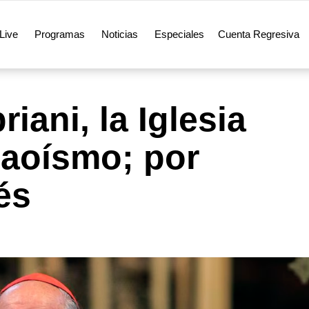
Live
Programas
Noticias
Especiales
Cuenta Regresiva
riani, la Iglesia
maoísmo; por
és