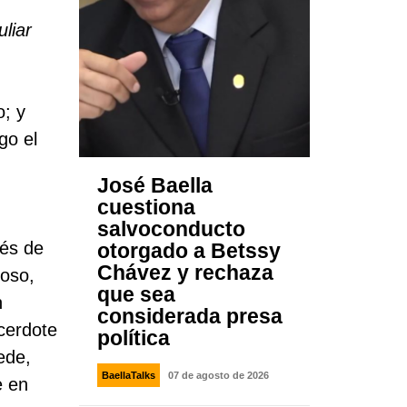
liar
o; y
go el
José Baella
cuestiona
salvoconducto
ués de
otorgado a Betssy
Chávez y rechaza
noso,
que sea
n
considerada presa
cerdote
política
ede,
BaellaTalks
07 de agosto de 2026
e en