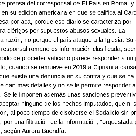
 de prensa del corresponsal de El País en Roma, y
 en su edición americana en que se califica al Car
sa por acá, porque ese diario se caracteriza por
ra clérigos por supuestos abusos sexuales. La
ra razón, no porque el país ataque a la Iglesia. Su
orresponsal romano es información clasificada, secr
 modo de proceder vaticano parece responder a un 
ecto, cuando se remueve en 2019 a Cipriani a caus
 que existe una denuncia en su contra y que se ha
le dan más detalles y no se le permite responder 
es. Se le imponen además unas sanciones preventi
n aceptar ninguno de los hechos imputados, que ni s
, al poco tiempo de disolverse el Sodalicio sin p
 por una filtración de la información, “orquestada 
o, según Aurora Buendía.