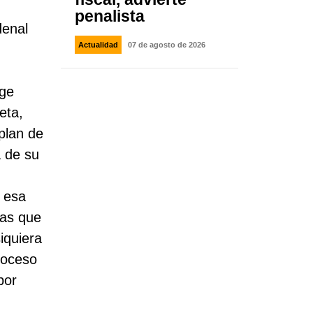
penalista
denal
Actualidad
07 de agosto de 2026
rge
eta,
plan de
a de su
a esa
vas que
iquiera
roceso
por