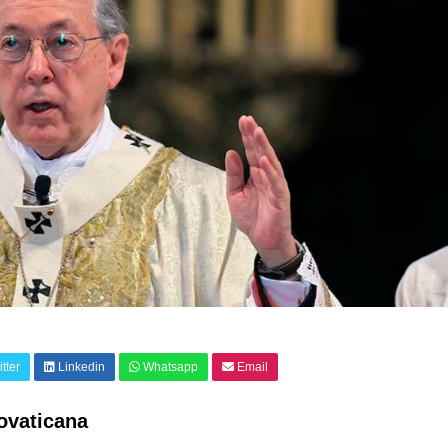
tter
Linkedin
Whatsapp
Email
ovaticana