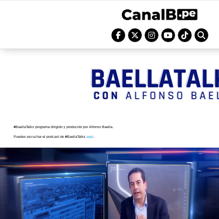
#BaellaTalks programa dirigido y producido por Alfonso Baella.
Puedes escuchar el podcast de #BaellaTalks
aquí
.