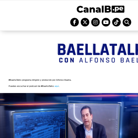
#BaellaTalks programa dirigido y producido por Alfonso Baella.
Puedes escuchar el podcast de #BaellaTalks
aquí
.