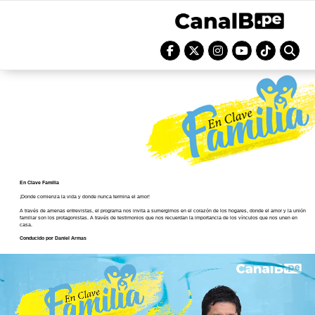
En Clave Familia
¡Donde comienza la vida y donde nunca termina el amor!
A través de amenas entrevistas, el programa nos invita a sumergirnos en el corazón de los hogares, donde el amor y la unión
familiar son los protagonistas. A través de testimonios que nos recuerdan la importancia de los vínculos que nos unen en
casa.
Conducido por Daniel Armas