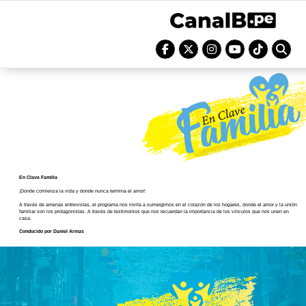
En Clave Familia
¡Donde comienza la vida y donde nunca termina el amor!
A través de amenas entrevistas, el programa nos invita a sumergirnos en el corazón de los hogares, donde el amor y la unión
familiar son los protagonistas. A través de testimonios que nos recuerdan la importancia de los vínculos que nos unen en
casa.
Conducido por Daniel Armas