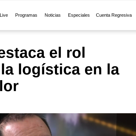
Live
Programas
Noticias
Especiales
Cuenta Regresiva
staca el rol
la logística en la
lor