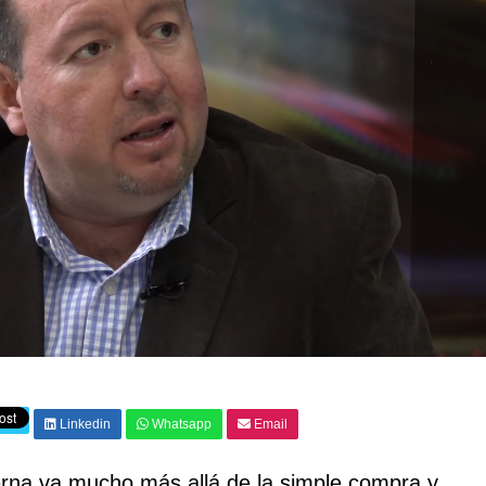
Linkedin
Whatsapp
Email
derna va mucho más allá de la simple compra y