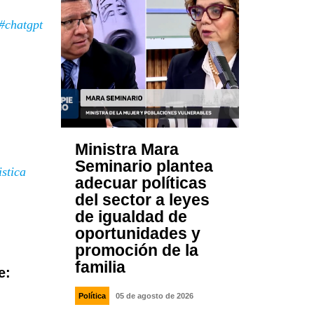
#chatgpt
Ministra Mara
Seminario plantea
stica
adecuar políticas
del sector a leyes
de igualdad de
oportunidades y
promoción de la
familia
e:
Política
05 de agosto de 2026