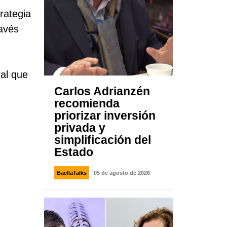
rategia
ravés
ral que
Carlos Adrianzén
recomienda
priorizar inversión
privada y
simplificación del
Estado
BaellaTalks
05 de agosto de 2026