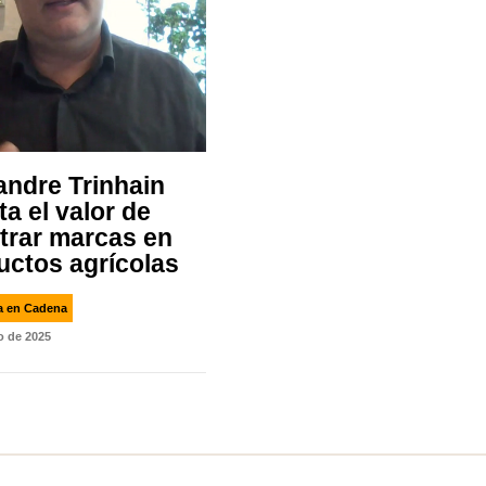
andre Trinhain
ta el valor de
strar marcas en
uctos agrícolas
ia en Cadena
io de 2025